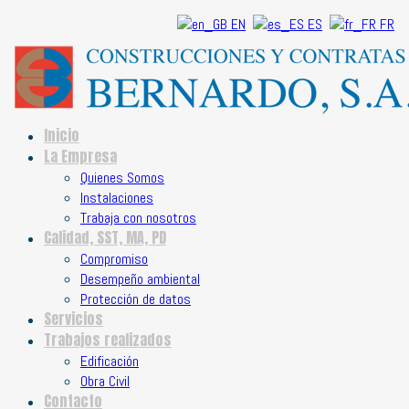
EN
ES
FR
Inicio
La Empresa
Quienes Somos
Instalaciones
Trabaja con nosotros
Calidad, SST, MA, PD
Compromiso
Desempeño ambiental
Protección de datos
Servicios
Trabajos realizados
Edificación
Obra Civil
Contacto