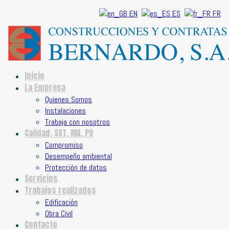
EN
ES
FR
Inicio
La Empresa
Quienes Somos
Instalaciones
Trabaja con nosotros
Calidad, SST, MA, PD
Compromiso
Desempeño ambiental
Protección de datos
Servicios
Trabajos realizados
Edificación
Obra Civil
Contacto