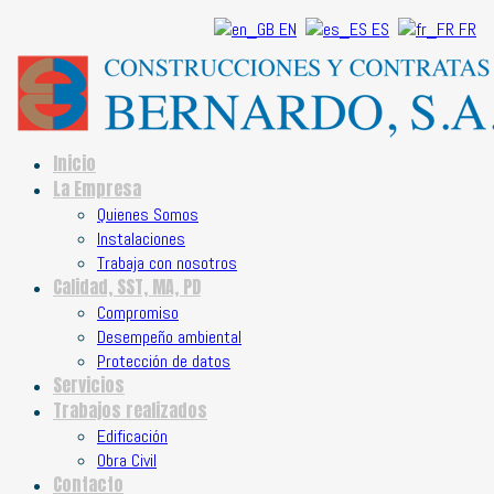
EN
ES
FR
Inicio
La Empresa
Quienes Somos
Instalaciones
Trabaja con nosotros
Calidad, SST, MA, PD
Compromiso
Desempeño ambiental
Protección de datos
Servicios
Trabajos realizados
Edificación
Obra Civil
Contacto