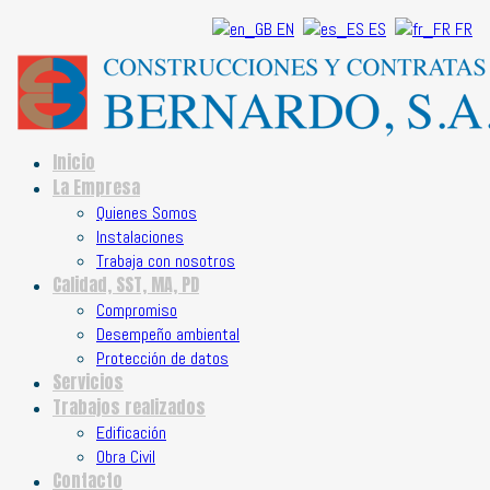
EN
ES
FR
Inicio
La Empresa
Quienes Somos
Instalaciones
Trabaja con nosotros
Calidad, SST, MA, PD
Compromiso
Desempeño ambiental
Protección de datos
Servicios
Trabajos realizados
Edificación
Obra Civil
Contacto