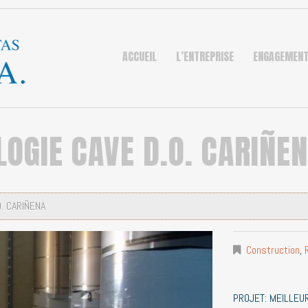
ACCUEIL
L’ENTREPRISE
ENGAGEMEN
OGIE CAVE D.O. CARIÑE
. CARIÑENA
Construction
,
PROJET: MEILLEUR