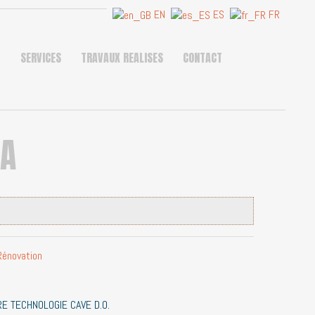
EN
ES
FR
T
SERVICES
TRAVAUX REALISES
CONTACT
NA
Rénovation
E TECHNOLOGIE CAVE D.O.