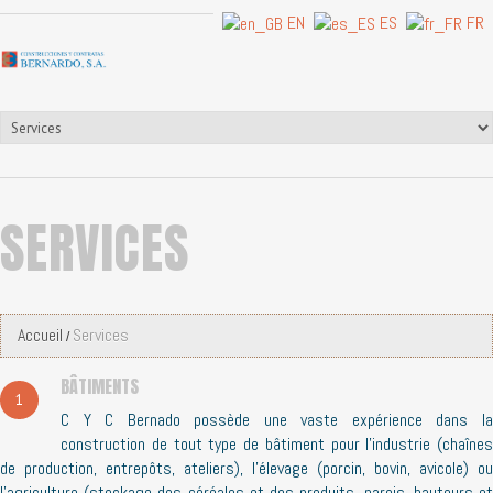
EN
ES
FR
SERVICES
Accueil
Services
BÂTIMENTS
1
C Y C Bernado possède une vaste expérience dans la
construction de tout type de bâtiment pour l’industrie (chaînes
de production, entrepôts, ateliers), l’élevage (porcin, bovin, avicole) ou
l’agriculture (stockage des céréales et des produits, parois, hauteurs et